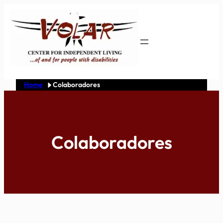
Skip
to
content
Home
Colaboradores
Colaboradores