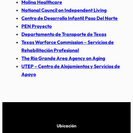
Molina Healthcare
National Council on Independent Living
Centro de Desarrollo Infantil Paso Del Norte
PEN Proyecto
Departamento de Transporte de Texas
Texas Worforce Commission – Servicios de
Rehabilitación Profesional
The Rio Grande Area Agency on Aging
UTEP – Centro de Alojamientos y Servicios de
Apoyo
Ubicación