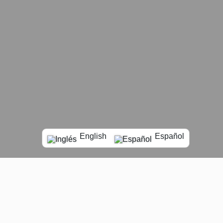
English
Español