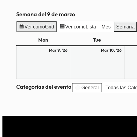
Semana del 9 de marzo
Ver como
Grid
Ver como
Lista
Mes
Semana
Mon
Lunes
Tue
Martes
9
10
Mar 9, ’26
Mar 10, ’26
de
de
marzo
marzo
de
de
2026
2026
Categorías del evento
General
Todas las Cat