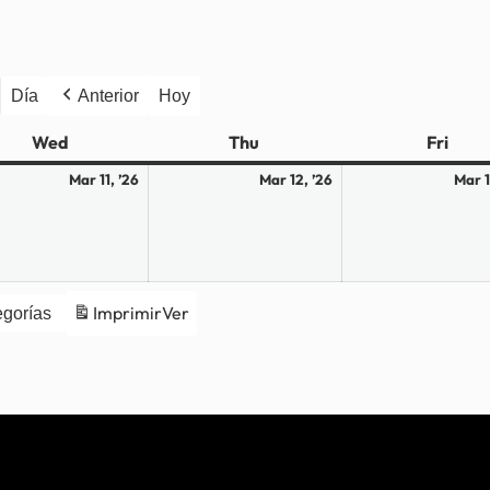
Día
Anterior
Hoy
Wed
Miércoles
Thu
Jueves
Fri
Vier
11
12
Mar 11, ’26
Mar 12, ’26
Mar 1
de
de
marzo
marzo
de
de
2026
2026
Imprimir
Ver
egorías