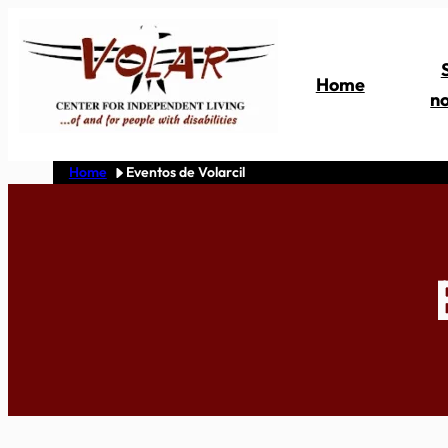
Skip
to
content
Home
no
Home
Eventos de Volarcil