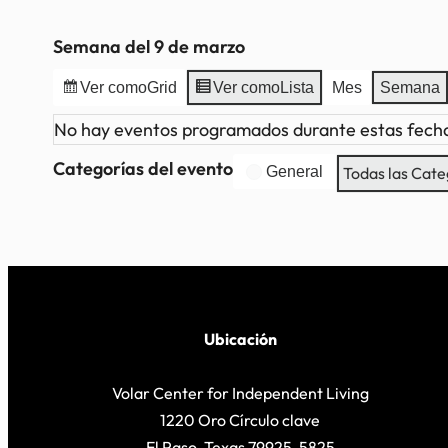
Semana del 9 de marzo
Ver como
Grid
Ver como
Lista
Mes
Semana
No hay eventos programados durante estas fech
Categorías del evento
General
Todas las Cate
Ubicación
Volar Center for Independent Living
1220 Oro Círculo clave
El Paso, Texas 79925-5825