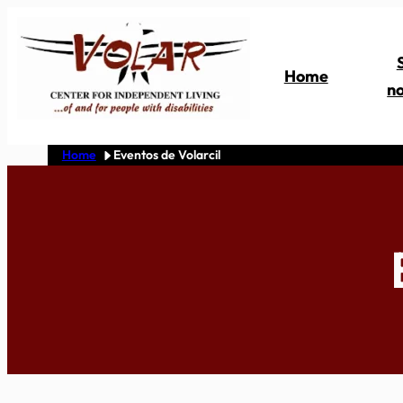
Skip
to
content
Home
no
Home
Eventos de Volarcil