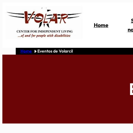
Skip
to
content
Home
no
Home
Eventos de Volarcil