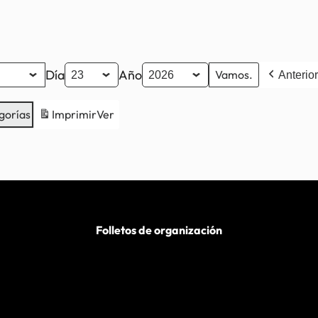
Día
Año
Anterior
gorías
Imprimir
Ver
Folletos de organización